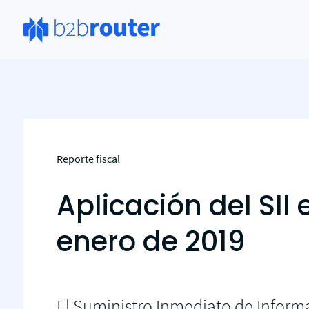
Má
Por
Pru
fac
Reporte fiscal
Pr
Lan
Aplicación del SII 
con
des
enero de 2019
Int
Cre
ele
Sol
El Suministro Inmediato de Informa
Sin