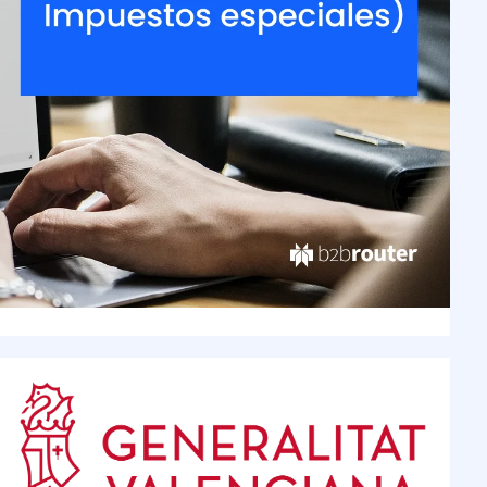
sin problemas
as electrónicas con SAP
One, SAP R3