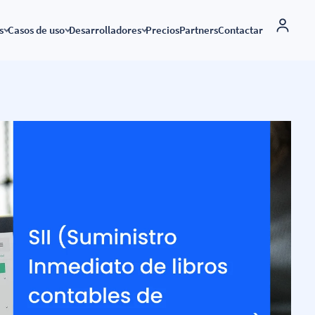
s
Casos de uso
Desarrolladores
Precios
Partners
Contactar
Solución marca blanca
dos
Conexión global
Factura electrónica
API factura electrónica
namics 365 BC y VeriFactu
Factura electrónica por países
Enviar facturas a la administr
pública
uras
riFactu conectando
API VeriFactu
amics 365 Business Central
Aplicaciones conectadas a B2Brouter
Enviar facturas a empresas y
Documentación API
autónomos
ción electrónica y
de
Conecta tu ERP
Factura electrónica internacio
a B2Brouter, envía facturas
ss Central
 cumple con VeriFactu
 VeriFactu a
iness Central
as electrónicas con Sage
 200, Sage X3…
as electrónicas con Odoo
a B2Brouter y haz facturas