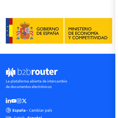
La plataforma abierta de intercambio
de documentos electrónicos
España -
Cambiar país
Español
Català