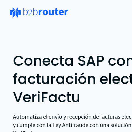
Má
Por
Conecta SAP con
Pru
fac
facturación elec
Pr
Lan
con
des
VeriFactu
Int
Cre
ele
Automatiza el envío y recepción de facturas ele
y cumple con la Ley Antifraude con una solución
Sol
Sin