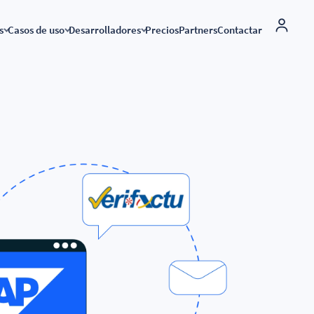
s
Casos de uso
Desarrolladores
Precios
Partners
Contactar
Solución marca blanca
dos
Conexión global
Factura electrónica
API factura electrónica
namics 365 BC y VeriFactu
Factura electrónica por países
Enviar facturas a la administr
pública
uras
riFactu conectando
API VeriFactu
amics 365 Business Central
Aplicaciones conectadas a B2Brouter
Enviar facturas a empresas y
Documentación API
autónomos
ción electrónica y
de
Conecta tu ERP
Factura electrónica internacio
a B2Brouter, envía facturas
ss Central
 cumple con VeriFactu
 VeriFactu a
iness Central
as electrónicas con Sage
 200, Sage X3…
as electrónicas con Odoo
a B2Brouter y haz facturas