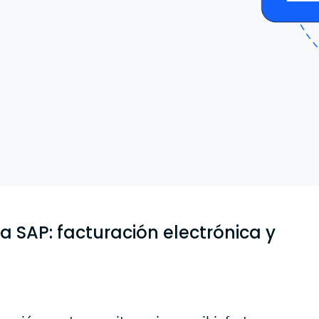
electrónicas 
tus clientes automáticamente.
Enviar factur
SAP Business 
 SAP: facturación electrónica y