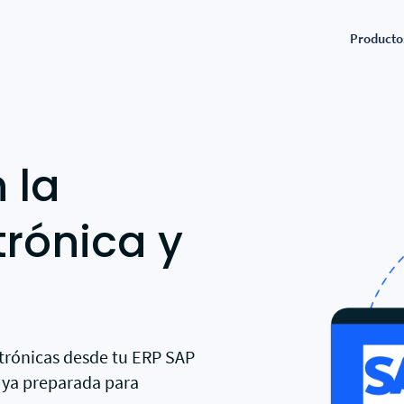
Producto
s populares
Destacados
Funcionalidades
ERP conecta
tal online para autónomos y pymes
Envía y recibe tus facturas
Facturación online
Microsoft Dy
 la
electrónicas
ébalo gratis y empieza a gestionar tus
Crea, envía y recibe tus fact
Cumple con Ve
Para empresas y profesionales
turas electrónicas.
electrónicas.
Microsoft Dyn
a B2Brouter
trónica y
Integra facturación electrónica en tu
ograma para Startups
VeriFactu
producto
Zoho: Factura
za tu módulo de facturación y cumple
Cumple con la Ley Antifrau
Marca blanca para SaaS y desarrolladores
VeriFactu
 VeriFactu con un 100 % de
de software
Conecta Zoho 
cuento.
Conector Dynamics Busine
electrónicas y
Añade factura electrónica y
Gestorías y asesorías
egración ERP
Microsoft Dynamics 365 Bus
Recibe las facturas de tus clientes
Enviar factur
a, envía y recibe documentos
automáticamente
Sage 50, Sage
ctrónicos desde tu ERP.
Más funcionalidades
ctrónicas desde tu ERP SAP
 ya preparada para
Enviar factur
ución para gestorías
Conecta Odoo 
croniza y categoriza los documentos