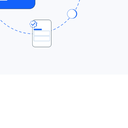
sin problemas
as electrónicas con SAP
One, SAP R3