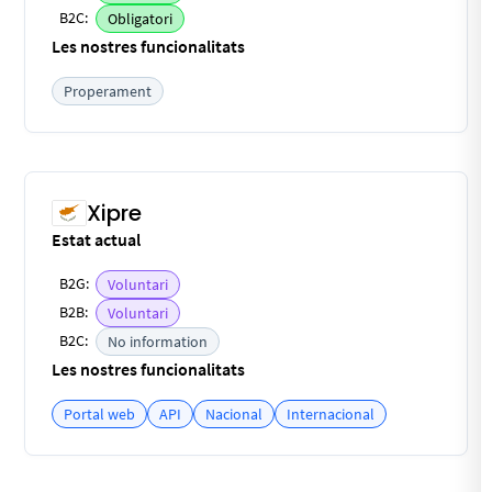
B2C:
Obligatori
Les nostres funcionalitats
Properament
Xipre
Estat actual
B2G:
Voluntari
B2B:
Voluntari
B2C:
No information
Les nostres funcionalitats
Portal web
API
Nacional
Internacional