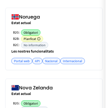
Noruega
Estat actual
B2G:
Obligatori
B2B:
Planficat
B2C:
No information
Les nostres funcionalitats
Portal web
API
Nacional
Internacional
Nova Zelanda
Estat actual
B2G:
Obligatori