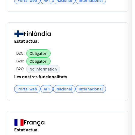
Portal web
API
Nacional
Internacional
Finlàndia
Estat actual
B2G:
Obligatori
B2B:
Obligatori
B2C:
No information
Les nostres funcionalitats
Portal web
API
Nacional
Internacional
França
Estat actual