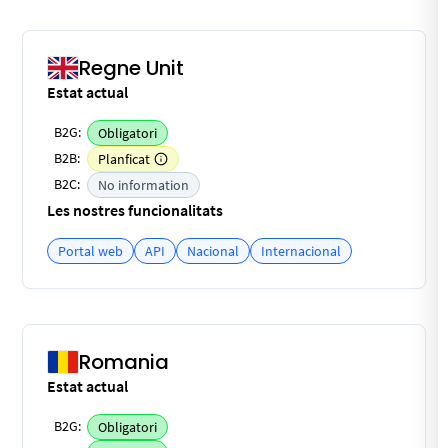
Regne Unit
Estat actual
B2G:
Obligatori
B2B:
Planficat
B2C:
No information
Les nostres funcionalitats
Portal web
API
Nacional
Internacional
Romania
Estat actual
B2G:
Obligatori