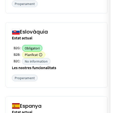
Properament
Eslovàquia
Estat actual
B2G:
Obligatori
B2B:
Planficat
B2C:
No information
Les nostres funcionalitats
Properament
Espanya
Estat actual