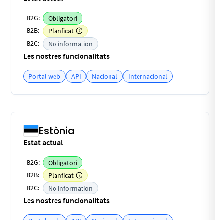
B2G:
Obligatori
B2B:
Planficat
B2C:
No information
Les nostres funcionalitats
Portal web
API
Nacional
Internacional
Estònia
Estat actual
B2G:
Obligatori
B2B:
Planficat
B2C:
No information
Les nostres funcionalitats