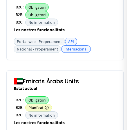
B2G:
Obligatori
B2B:
Obligatori
B2C:
No information
Les nostres funcionalitats
Portal web - Properament
API
Nacional - Properament
Internacional
Emirats Àrabs Units
Estat actual
B2G:
Obligatori
B2B:
Planficat
B2C:
No information
Les nostres funcionalitats