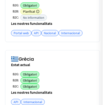
B2G:
Obligatori
B2B:
Planficat
B2C:
No information
Les nostres funcionalitats
Portal web
API
Nacional
Internacional
Grècia
Estat actual
B2G:
Obligatori
B2B:
Obligatori
B2C:
Obligatori
Les nostres funcionalitats
API
Internacional