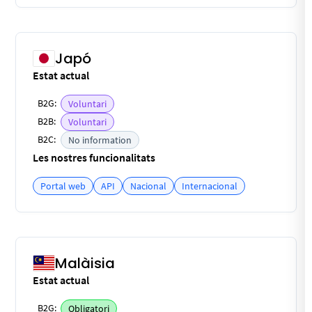
Japó
Estat actual
B2G:
Voluntari
B2B:
Voluntari
B2C:
No information
Les nostres funcionalitats
Portal web
API
Nacional
Internacional
Malàisia
Estat actual
B2G:
Obligatori