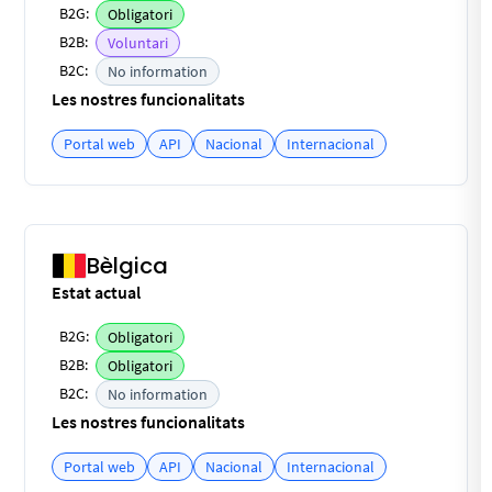
B2G:
Obligatori
B2B:
Voluntari
B2C:
No information
Les nostres funcionalitats
Portal web
API
Nacional
Internacional
Bèlgica
Estat actual
B2G:
Obligatori
B2B:
Obligatori
B2C:
No information
Les nostres funcionalitats
Portal web
API
Nacional
Internacional