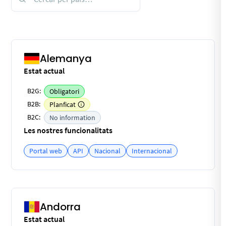
Alemanya
Estat actual
B2G:
Obligatori
B2B:
Planficat
B2C:
No information
Les nostres funcionalitats
Portal web
API
Nacional
Internacional
Andorra
Estat actual