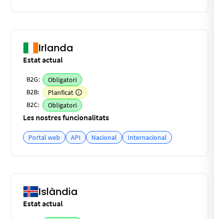
Irlanda
Estat actual
B2G:
Obligatori
B2B:
Planficat
B2C:
Obligatori
Les nostres funcionalitats
Portal web
API
Nacional
Internacional
Islàndia
Estat actual