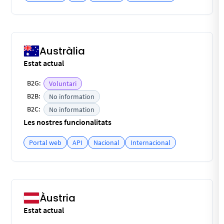
Austràlia
Estat actual
B2G:
Voluntari
B2B:
No information
B2C:
No information
Les nostres funcionalitats
Portal web
API
Nacional
Internacional
Àustria
Estat actual