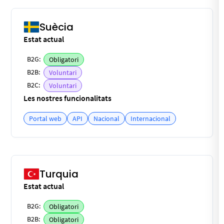
Suècia
Estat actual
B2G:
Obligatori
B2B:
Voluntari
B2C:
Voluntari
Les nostres funcionalitats
Portal web
API
Nacional
Internacional
Turquia
Estat actual
B2G:
Obligatori
B2B:
Obligatori