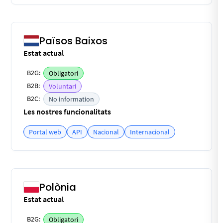
Països Baixos
Estat actual
B2G:
Obligatori
B2B:
Voluntari
B2C:
No information
Les nostres funcionalitats
Portal web
API
Nacional
Internacional
Polònia
Estat actual
B2G:
Obligatori