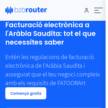
Facturació electrònica a
l'Aràbia Saudita: tot el que
necessites saber
Entén les regulacions de facturació
electrònica de l'Aràbia Saudita i
assegurat que el teu negoci compleix
amb els requisits de FATOORAH.
Comença gratis