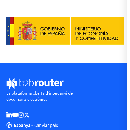
La plataforma oberta d’intercanvi de
documents electrònics
Espanya -
Canviar país