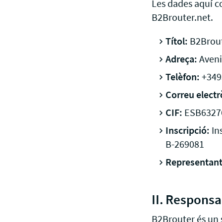
Les dades aquí co
B2Brouter.net.
Títol:
B2Broute
Adreça:
Aveni
Telèfon:
+349
Correu electr
CIF:
ESB6327
Inscripció:
Ins
B-269081
Representant 
II. Responsa
B2Brouter és un 