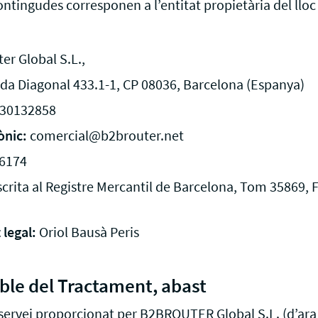
ntingudes corresponen a l’entitat propietària del llo
VeriFactu
dels teus clients automàticament
Connecta Zo
factures ele
VeriFactu
r Global S.L.,
Enviar fact
da Diagonal 433.1-1, CP 08036, Barcelona (Espanya)
SAP Busines
30132858
ònic:
comercial@b2brouter.net
6174
crita al Registre Mercantil de Barcelona, Tom 35869, F
legal:
Oriol Bausà Peris
ble del Tractament, abast
servei proporcionat per B2BROUTER Global S.L. (d’ara