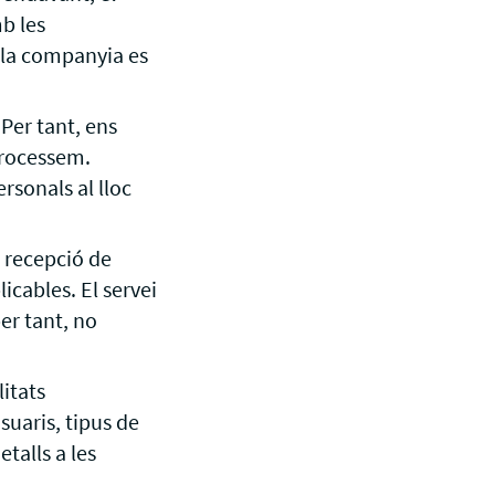
b les
 la companyia es
Per tant, ens
processem.
rsonals al lloc
 recepció de
icables. El servei
er tant, no
itats
suaris, tipus de
talls a les