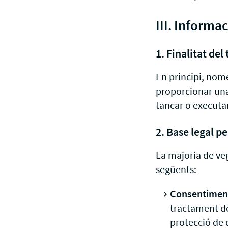
III. Informa
1. Finalitat de
En principi, nomé
proporcionar una 
tancar o executa
2. Base legal p
La majoria de ve
següents:
Consentimen
tractament de 
protecció de 