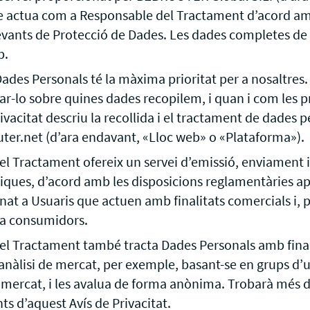
e actua com a Responsable del Tractament d’acord am
levants de Protecció de Dades. Les dades completes de
b.
ades Personals té la màxima prioritat per a nosaltres. 
ar-lo sobre quines dades recopilem, i quan i com les 
ivacitat descriu la recollida i el tractament de dades pe
r.net (d’ara endavant, «Lloc web» o «Plataforma»).
el Tractament ofereix un servei d’emissió, enviament i
iques, d’acord amb les disposicions reglamentàries apl
at a Usuaris que actuen amb finalitats comercials i, p
 a consumidors.
el Tractament també tracta Dades Personals amb final
’anàlisi de mercat, per exemple, basant-se en grups d’u
 mercat, i les avalua de forma anònima. Trobarà més de
ts d’aquest Avís de Privacitat.