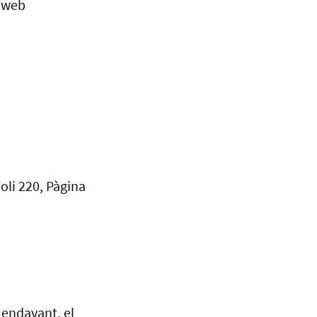
c web
ho a B2Brouter, envia
stròniques i compleix amb
ures electròniques amb SAP
s One, SAP R3
oli 220, Pàgina
 endavant, el