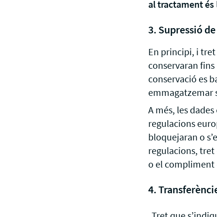
al tractament és l
3. Supressió de
En principi, i tr
conservaran fins 
conservació es b
emmagatzemar se
A més, les dades 
regulacions euro
bloquejaran o s’e
regulacions, tre
o el compliment 
4. Transferènci
Tret que s’indiq