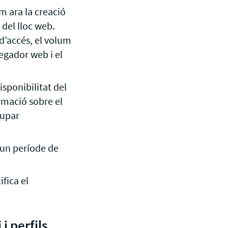
m ara la creació
del lloc web.
 d’accés, el volum
vegador web i el
sponibilitat del
rmació sobre el
lupar
 un període de
ifica el
i perfils