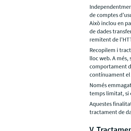
Independentment d
de comptes d’usu
Això inclou en par
de dades transfer
remitent de l’HTT
Recopilem i tract
lloc web. A més, 
comportament del
contínuament el 
Només emmagatzem
temps limitat, si
Aquestes finalitat
tractament de dad
V. Tractamen