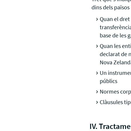
dins dels païso
Quan el dret 
transferènci
base de les 
Quan les enti
declarat de 
Nova Zelanda
Un instrumen
públics
Normes corpo
Clàusules ti
IV. Tractame