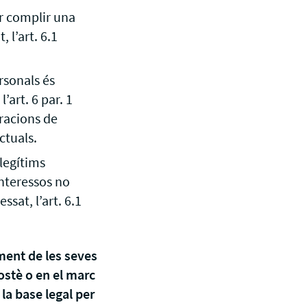
r complir una
 l’art. 6.1
rsonals és
’art. 6 par. 1
eracions de
ctuals.
 legítims
interessos no
ssat, l’art. 6.1
ament de les seves
stè o en el marc
la base legal per