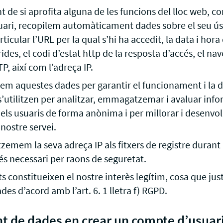
e si aprofita alguna de les funcions del lloc web, co
ari, recopilem automàticament dades sobre el seu ús 
ticular l’URL per la qual s’hi ha accedit, la data i hora
ides, el codi d’estat http de la resposta d’accés, el na
P, així com l’adreça IP.
em aquestes dades per garantir el funcionament i la di
s’utilitzen per analitzar, emmagatzemar i avaluar info
s usuaris de forma anònima i per millorar i desenvo
nostre servei.
em la seva adreça IP als fitxers de registre durant
 és necessari per raons de seguretat.
s constitueixen el nostre interès legítim, cosa que just
es d’acord amb l’art. 6. 1 lletra f) RGPD.
t de dades en crear un compte d’usuari 