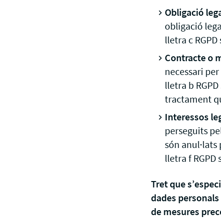
Obligació lega
obligació lega
lletra c RGPD 
Contracte o 
necessari per 
lletra b RGPD 
tractament qu
Interessos le
perseguits pe
són anul·lats 
lletra f RGPD 
Tret que s’especi
dades personals 
de mesures precon