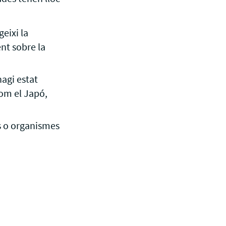
eixi la
nt sobre la
hagi estat
com el Japó,
ts o organismes