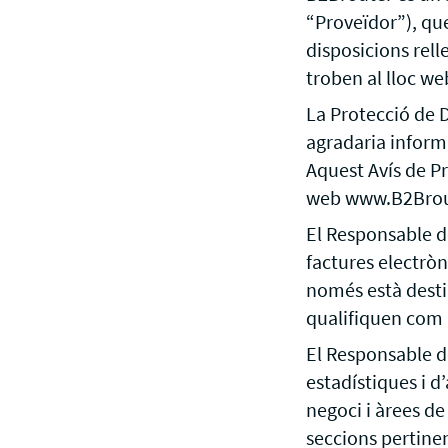
“Proveïdor”), qu
disposicions rel
troben al lloc we
La Protecció de D
agradaria inform
Aquest Avís de Pr
web www.B2Broute
El Responsable d
factures electròn
només està destin
qualifiquen com
El Responsable d
estadístiques i d
negoci i àrees de
seccions pertinen