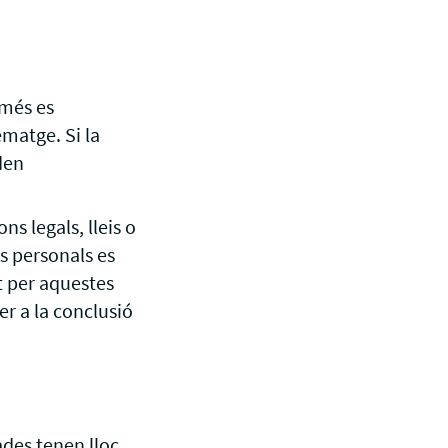
omés es
ematge. Si la
den
s legals, lleis o
s personals es
t per aquestes
r a la conclusió
ades tenen lloc