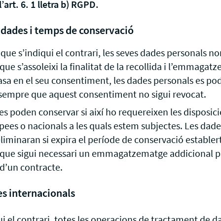
’art. 6. 1 lletra b) RGPD.
 dades i temps de conservació
et que s’indiqui el contrari, les seves dades personals n
que s’assoleixi la finalitat de la recollida i l’emmagatz
asa en el seu consentiment, les dades personals es po
mpre que aquest consentiment no sigui revocat.
es poden conservar si així ho requereixen les disposicion
pees o nacionals a les quals estem subjectes. Les dade
liminaran si expira el període de conservació establer
t que sigui necessari un emmagatzematge addicional pe
d’un contracte.
es internacionals
ui el contrari, totes les operacions de tractament de d