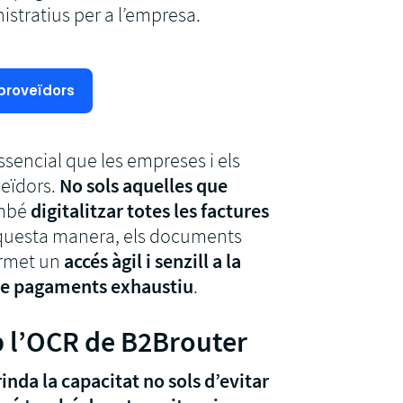
istratius per a l’empresa.
 proveïdors
sencial que les empreses i els
veïdors.
No sols aquelles que
ambé
digitalitzar totes les factures
aquesta manera, els documents
ermet un
accés àgil i senzill a la
 de pagaments exhaustiu
.
 l’OCR de B2Brouter
da la capacitat no sols d’evitar