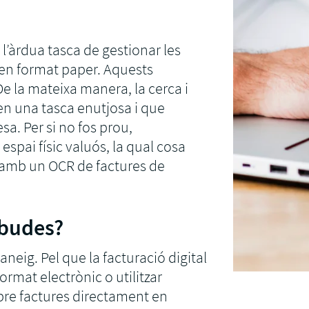
VeriFactu
dels teus clients automàticament
Connecta Zo
factures ele
l’àrdua tasca de gestionar les
VeriFactu
en format paper. Aquests
Enviar fact
De la mateixa manera, la cerca i
SAP Busines
en una tasca enutjosa i que
a. Per si no fos prou,
pai físic valuós, la qual cosa
se amb un OCR de factures de
ebudes?
aneig. Pel que la facturació digital
ormat electrònic o utilitzar
ebre factures directament en