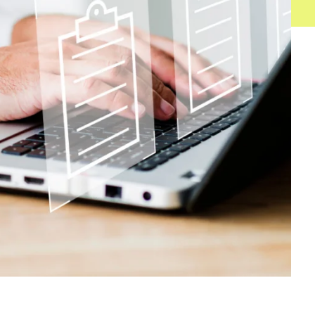
ho a B2Brouter, envia
stròniques i compleix amb
ures electròniques amb SAP
s One, SAP R3