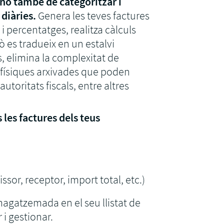
nó també de categoritzar i
diàries.
Genera les teves factures
 percentatges, realitza càlculs
xò es tradueix en un estalvi
s, elimina la complexitat de
 físiques arxivades que poden
utoritats fiscals, entre altres
s les factures dels teus
ssor, receptor, import total, etc.)
magatzemada en el seu llistat de
 i gestionar.