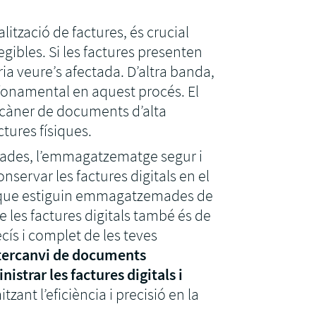
lització de factures, és crucial
egibles. Si les factures presenten
dria veure’s afectada. D’altra banda,
s fonamental en aquest procés. El
scàner de documents d’alta
ctures físiques.
tzades, l’emmagatzematge segur i
onservar les factures digitals en el
nt que estiguin emmagatzemades de
 les factures digitals també és de
cís i complet de les teves
intercanvi de documents
nistrar les factures digitals i
itzant l’eficiència i precisió en la