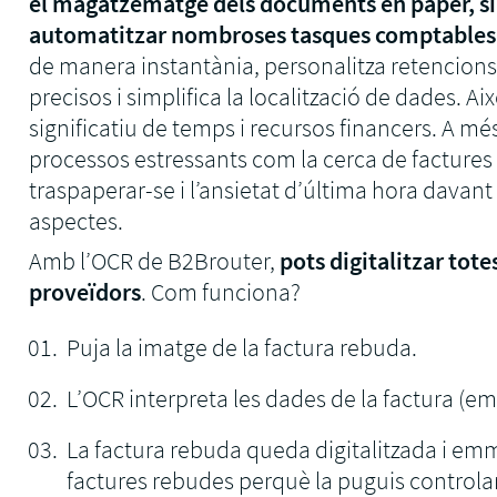
el magatzematge dels documents en paper, si
automatitzar nombroses tasques comptables 
de manera instantània, personalitza retencions i
precisos i simplifica la localització de dades. Ai
significatiu de temps i recursos financers. A mé
processos estressants com la cerca de factures
traspaperar-se i l’ansietat d’última hora davant a
aspectes.
Amb l’OCR de B2Brouter,
pots digitalitzar tote
proveïdors
. Com funciona?
Puja la imatge de la factura rebuda.
L’OCR interpreta les dades de la factura (emi
La factura rebuda queda digitalitzada i em
factures rebudes perquè la puguis controlar