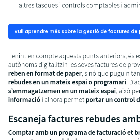
altres tasques i controls comptables i admin
Vull aprendre més sobre la gestió de factures de
Tenint en compte aquests punts anteriors, és es
autònoms digitalitzin les seves factures de pro
reben en format de paper
, sinó que puguin t
rebudes en un mateix espai o programari
. D’
s’emmagatzemen en un mateix espai
, això p
informació
i alhora permet
portar un control
Escaneja factures rebudes amb
Comptar amb un programa de facturació et brin