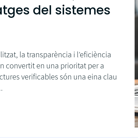
VeriFactu
atges del sistemes
Connecta Zoho a B2Brouter, envia
factures elestròniques i compleix amb
VeriFactu
Enviar factures electròniques amb SAP
SAP Business One, SAP R3
zat, la transparència i l’eficiència
n convertit en una prioritat per a
actures verificables són una eina clau
.