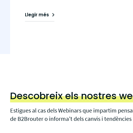
Llegir més
Descobreix els nostres w
Estigues al cas dels Webinars que impartim pensat
de B2Brouter o informa’t dels canvis i tendències 