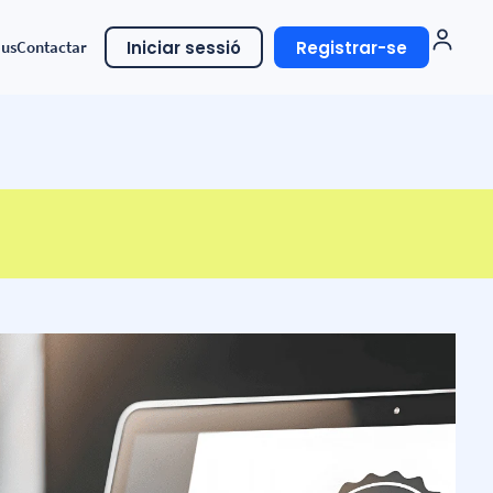
Iniciar sessió
Registrar-se
eus
Contactar
uració electrònica
rònica per països
r factures a l’administració
ica
nectades a B2Brouter
ura electrònica internacional
ar factures electròniques a
eses i autònoms