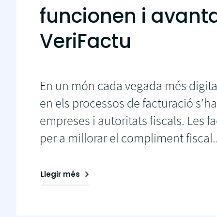
funcionen i avant
dels teus clients automàticament
VeriFactu
En un món cada vegada més digitalit
en els processos de facturació s’ha
empreses i autoritats fiscals. Les f
per a millorar el compliment fiscal..
Llegir més