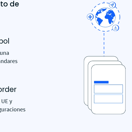
to de
pol
 una
ándares
order
a UE y
iguraciones