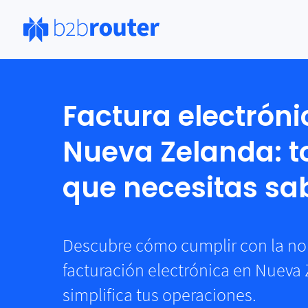
Má
Factura electróni
Por
Pru
Nueva Zelanda: t
fac
Pr
que necesitas sa
Lan
con
des
Int
Descubre cómo cumplir con la no
Cre
ele
facturación electrónica en Nueva 
simplifica tus operaciones.
Sol
Sin