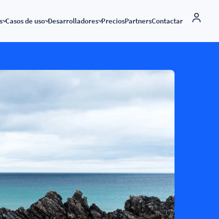
s
Casos de uso
Desarrolladores
Precios
Partners
Contactar
Solución marca blanca
dos
Conexión global
Factura electrónica
API factura electrónica
namics 365 BC y VeriFactu
Factura electrónica por países
Enviar facturas a la administr
pública
uras
riFactu conectando
API VeriFactu
amics 365 Business Central
Aplicaciones conectadas a B2Brouter
Enviar facturas a empresas y
Documentación API
autónomos
ción electrónica y
de
Conecta tu ERP
Factura electrónica internacio
a B2Brouter, envía facturas
ss Central
 cumple con VeriFactu
 VeriFactu a
iness Central
as electrónicas con Sage
 200, Sage X3…
as electrónicas con Odoo
a B2Brouter y haz facturas