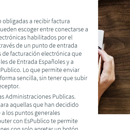
electrónicas 
tus clientes automáticamente.
Enviar factur
obligadas a recibir factura
SAP Business 
 pueden escoger entre conectarse a
ctrónicas habilitados por el
 través de un punto de entrada
 de facturación electrónica que
les de Entrada Españoles y a
Publico. Lo que permite enviar
forma sencilla, sin tener que subir
eceptor.
nas Administraciones Publicas.
ara aquellas que han decidido
e a los puntos generales
outer con EsPublico te permite
ones con solo apretar un botón.