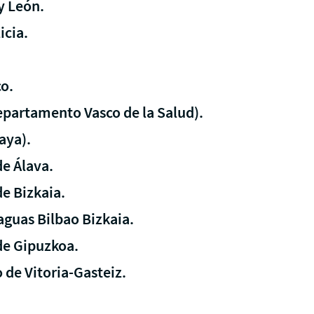
y León.
icia.
o.
epartamento Vasco de la Salud).
aya).
de Álava.
e Bizkaia.
aguas Bilbao Bizkaia.
de Gipuzkoa.
de Vitoria-Gasteiz.