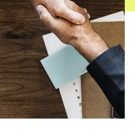
sin problemas
as electrónicas con SAP
One, SAP R3