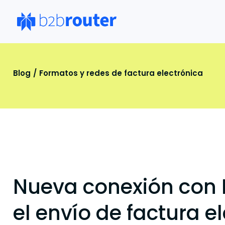
Má
Blog
Formatos y redes de factura electrónica
Por
Pru
fac
Pr
Lan
con
des
Int
Nueva conexión con 
Cre
ele
el envío de factura e
Sol
Sin