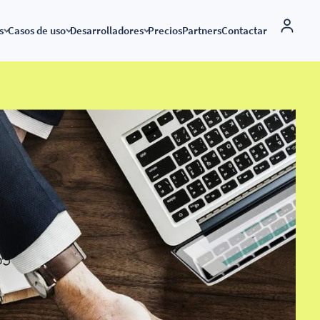
s
Casos de uso
Desarrolladores
Precios
Partners
Contactar
Solución marca blanca
dos
Conexión global
Factura electrónica
API factura electrónica
namics 365 BC y VeriFactu
Factura electrónica por países
Enviar facturas a la administr
pública
uras
riFactu conectando
API VeriFactu
amics 365 Business Central
Aplicaciones conectadas a B2Brouter
Enviar facturas a empresas y
Documentación API
autónomos
ción electrónica y
de
Conecta tu ERP
Factura electrónica internacio
a B2Brouter, envía facturas
ss Central
 cumple con VeriFactu
 VeriFactu a
iness Central
as electrónicas con Sage
 200, Sage X3…
as electrónicas con Odoo
a B2Brouter y haz facturas