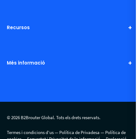
Recursos
Més informació
© 2026 B2Brouter Global. Tots els drets reservats.
Termes i condicions d’us
Política de Privadesa
Política de
cookies
Seguretat i Privacitat de la informació
Declaració