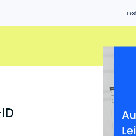
Pro
Beliebter
Beliebteste
Hervorgehende mer
ERP-Ve
Für KMU & Selbstständige
Versenden und empfangen Sie Ihre
Elektronische Rechnu
E-Rech
elektronischen Rechnungen weltweit
365 BC
Probieren Sie unser Online-Portal
Erstellen, versenden 
Für Unternehmen und Fachleute
Compli
kostenlos aus und verwalten Sie Ihre
elektronische Rechnu
elektronischen Rechnungen ganz einfach.
Integrieren Sie die elektronische
Integr
Validator für e-Rech
Rechnungsstellung in Ihr Produkt
Für Unternehmen mit ERP
Bitte überprüfen Sie die
White label for SaaS and software
Erstellen, versenden und empfangen Sie
elektronischen Rechn
Integr
developers
elektronische Dokumente aus Ihrem ERP-
System
Dynamics Business C
E-Rech
Für Steuerberater und Buchhalter
Verbinden Sie Ihr Micr
DocuW
-ID
Synchronisieren und kategorisieren Sie
Für Steuerkanzleien
B2Brouter.
die Rechnungen Ihrer Kunden
Synchronisieren und kategorisieren Sie
automatisch.
die Dokumente Ihrer Kundinnen und
Kunden automatisch