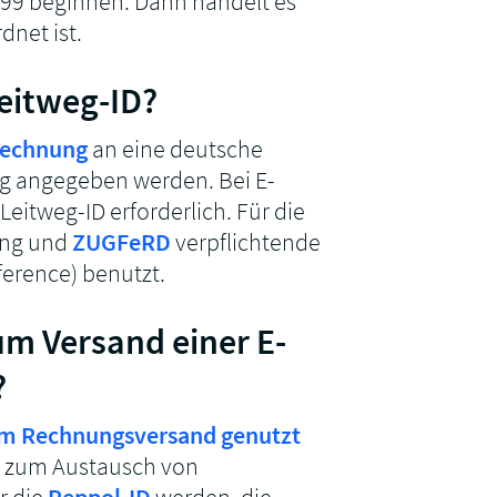
n 99 beginnen. Dann handelt es
dnet ist.
eitweg-ID?
Rechnung
an eine deutsche
ng angegeben werden. Bei E-
itweg-ID erforderlich. Für die
ung und
ZUGFeRD
verpflichtende
erence) benutzt.
um Versand einer E-
?
zum Rechnungsversand genutzt
rk zum Austausch von
r die
Peppol-ID
werden, die