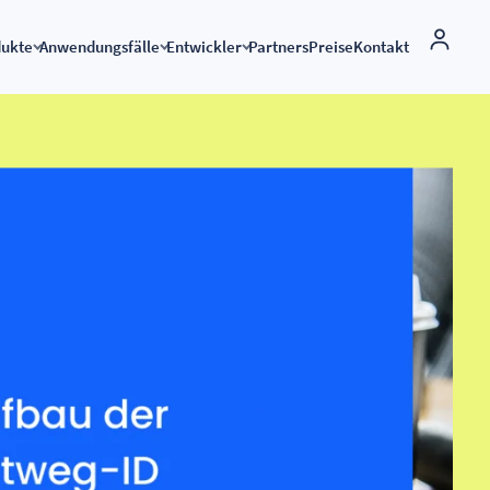
dukte
Anwendungsfälle
Entwickler
Partners
Preise
Kontakt
White-Label-Lösung
kmale
rbindungen
Globale verbindung
e-Rechnungsstellung
API für e-Rechnungen
ngsstellung
nung für Microsoft Dynamics
Peppol Access Point
E-Rechnungen senden u
empfangen
und empfangen Sie
Start-up-Programm
ance mit ZUGFeRD & XRechnung
ngen
E-Rechnungsstellung nach Ländern
Internationale e-Rechn
API-Dokumentation
ieren Sie E-Rechnungen in Sage
nungen
Verbundene Apps
 Gültigkeit Ihrer
Validierung von e-Rech
Verbinden Sie Ihr ERP-System
ungen
ieren Sie ZUFeRD in ODOO
entral Connector
nung-Zusatzmodul für
osoft-Konto mit
are