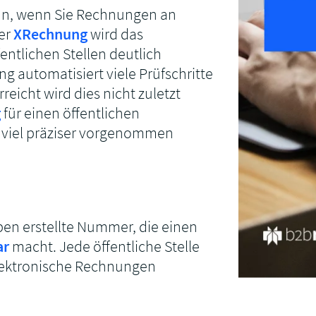
dann, wenn Sie Rechnungen an
Start-up-Programm
Integrieren Sie E-Rechnung per White-
der
XRechnung
wird das
Label-API mit 100 % Rabatt.
tlichen Stellen deutlich
g automatisiert viele Prüfschritte
eicht wird dies nicht zuletzt
g
für einen öffentlichen
 viel präziser vorgenommen
ben erstellte Nummer, die einen
ar
macht. Jede öffentliche Stelle
elektronische Rechnungen