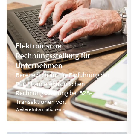
Elektronische
Rechnungsstellung für
Unternehmen
Bereite dich auf die Einführung der
Pflicht zur elektronischen
Rechnungsstellung bei B2B-
Transaktionen vor.
Weitere Informationen >