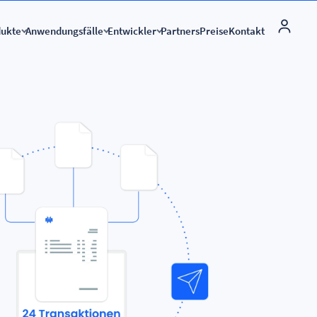
dukte
Anwendungsfälle
Entwickler
Partners
Preise
Kontakt
White-Label-Lösung
kmale
rbindungen
Globale verbindung
e-Rechnungsstellung
API für e-Rechnungen
ngsstellung
nung für Microsoft Dynamics
Peppol Access Point
E-Rechnungen senden u
empfangen
und empfangen Sie
Start-up-Programm
ance mit ZUGFeRD & XRechnung
ngen
E-Rechnungsstellung nach Ländern
Internationale e-Rechn
API-Dokumentation
ieren Sie E-Rechnungen in Sage
nungen
Verbundene Apps
 Gültigkeit Ihrer
Validierung von e-Rech
Verbinden Sie Ihr ERP-System
ungen
ieren Sie ZUFeRD in ODOO
entral Connector
nung-Zusatzmodul für
osoft-Konto mit
are