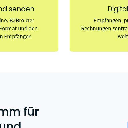
und senden
Digit
ine. B2Brouter
Empfangen, pr
Format und den
Rechnungen zentral
en Empfänger.
weit
mm für
 und