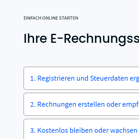
EINFACH ONLINE STARTEN
Ihre E-Rechnungsso
1. Registrieren und Steuerdaten e
Erstellen Sie kostenlos Ihr B2Brouter-Kon
anschließend die steuerlichen Daten Ihre
2. Rechnungen erstellen oder emp
selbstständigen Tätigkeit.
Erstellen, senden und empfangen Sie E
deutschen Vorgaben zur elektronischen R
3. Kostenlos bleiben oder wachsen