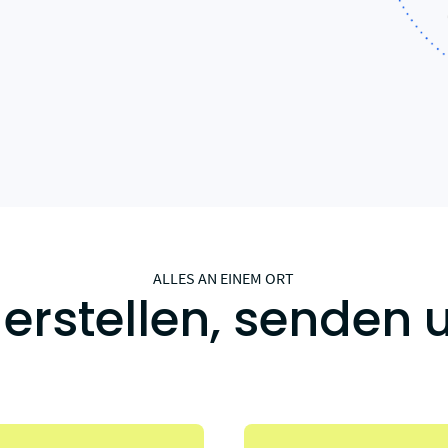
Start-up-Programm
Integrieren Sie E-Rechnung per White-
Label-API mit 100 % Rabatt.
ALLES AN EINEM ORT
erstellen, senden