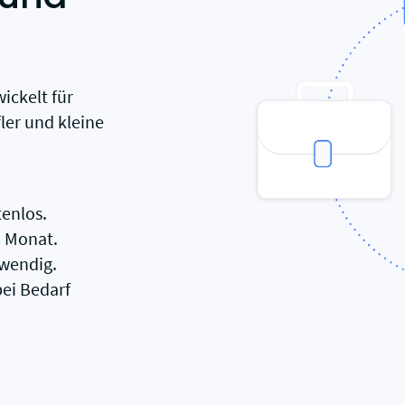
ickelt für
ler und kleine
tenlos.
o Monat.
twendig.
ei Bedarf