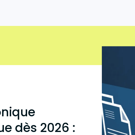
Facture électronique
Pep
Facture électronique gratuite
Pep
Gérez votre facturation électronique sans
Env
frais grâce à l’application web B2Brouter
Pe
Logiciel de facturation
Pep
Essayez gratuitement et commencez à
gérer vos factures électroniques
onique
ue dès 2026 :