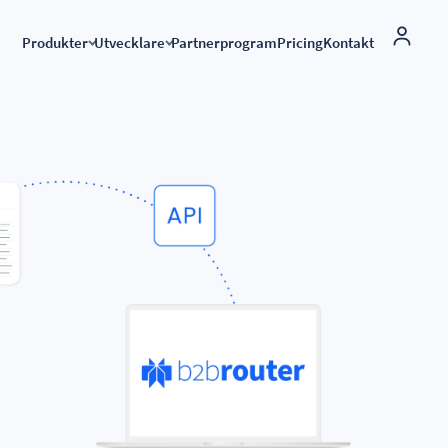
Produkter
Utvecklare
Partnerprogram
Pricing
Kontakt
eDocSync
ERP-integrationer
Integrera elektronisk fakturering i din produkt
ERP-integration för verksamheter
API e-fakturering
Koppla ert ERP till B2Brouter och hantera faktureringen direk
befintliga system.
B2Brouter API
Lista över anslutna ERP-system
lden
Startup-program
Microsoft Dynamics 365 BC, Sage, Odoo, SAP, Zoho