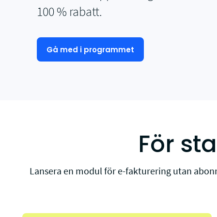
100 % rabatt.
Gå med i programmet
För st
Lansera en modul för e-fakturering utan abonn