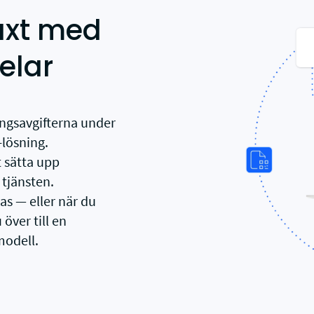
växt med
elar
ngsavgifterna under
-lösning.
tt sätta upp
 tjänsten.
s — eller när du
över till en
modell.