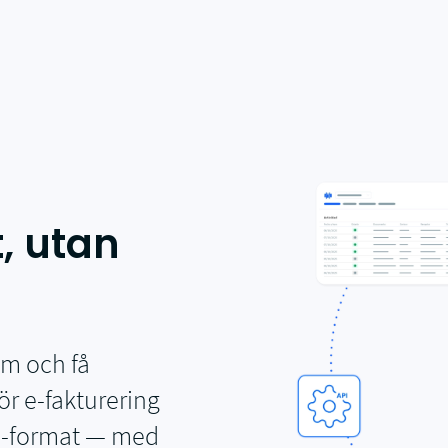
Elektronisk fakturering
E-faktureringsprogramvara
Skapa, skicka och ta emot elektroniska fakturor
t, utan
Gratis elektronisk fakturering
Skicka och ta emot dina elektroniska fakturor var som helst i vär
Internationell e-fakturering
Internationell e-fakturering mellan länder
Startup-program
am och få
Integrera e-fakturering via white label-API med 100 % rabatt.
för e-fakturering
el-format — med