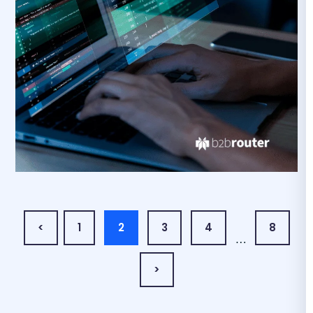
<
1
2
3
4
8
…
>